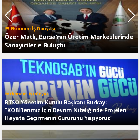
Ekonomi İş Dünyası
Özer Matlı, Bursa'nın Üretim Merkezlerinde
Sanayicilerle Buluştu
Ekonomi İş Dünyası
BTSO Yönetim Kurulu Başkanı Burkay:
“KOBİ’lerimiz İçin Devrim Niteliğinde Projeleri
Hayata Geçirmenin Gururunu Yaşıyoruz”