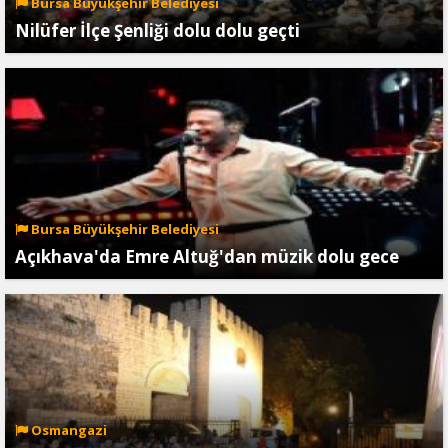
Bursa Büyükşehir Belediyesi
Nilüfer İlçe Şenliği dolu dolu geçti
Bursa Büyükşehir Belediyesi
Açıkhava'da Emre Altuğ'dan müzik dolu gece
Osmangazi