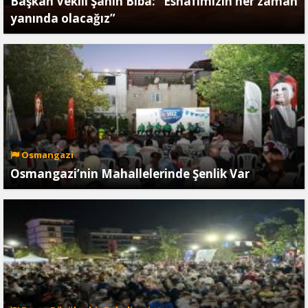
Başkan Vekili Şahin Biba: “Esnafımızın her zaman
yanında olacağız”
Osmangazi
Osmangazi’nin Mahallelerinde Şenlik Var