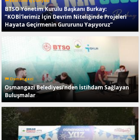
Ekonomi İş Dünyası
BTSO Yönetim Kurulu Başkanı Burkay:
“KOBİ’lerimiz İçin Devrim Niteliğinde Projeleri
Hayata Geçirmenin Gururunu Yaşıyoruz”
Osmangazi
Osmangazi Belediyesi’nden İstihdam Sağlayan
Buluşmalar