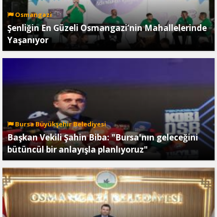
Osmangazi
Şenliğin En Güzeli Osmangazi’nin Mahallelerinde
Yaşanıyor
Bursa Büyükşehir Belediyesi
Başkan Vekili Şahin Biba: "Bursa'nın geleceğini
bütüncül bir anlayışla planlıyoruz"