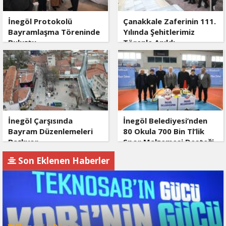
İnegöl Protokolü
Çanakkale Zaferinin 111.
Bayramlaşma Töreninde
Yılında Şehitlerimiz
Buluştu
Törenle Anıldı
İnegöl Çarşısında
İnegöl Belediyesi’nden
Bayram Düzenlemeleri
80 Okula 700 Bin Tl’lik
Başlıyor
Spor Malzemesi Desteği
Son Eklenen Haberler