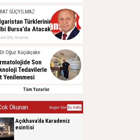
RAT GÜÇYILMAZ
lgaristan Türklerinin
lbi Bursa’da Atacak!
ralık 2025, Perşembe
Dr.Oğuz Küçükçakır
rmatolojide Son
knoloji Tedavilerle
lt Yenilenmesi
ğustos 2025, Pazar
Tüm Yazarlar
ok Okunan
Bugün
Dün
Bu Hafta
Açıkhava'da Karadeniz
esintisi