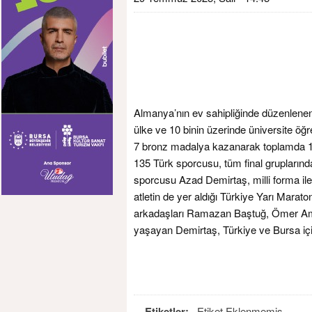
Almanya’nın ev sahipliğinde düzenlene
ülke ve 10 binin üzerinde üniversite öğre
7 bronz madalya kazanarak toplamda 18 m
135 Türk sporcusu, tüm final gruplarınd
sporcusu Azad Demirtaş, milli forma ile
atletin de yer aldığı Türkiye Yarı Mar
arkadaşları Ramazan Baştuğ, Ömer Amaç
yaşayan Demirtaş, Türkiye ve Bursa içi
Etiketler:
Etiket Eklenmemiş.