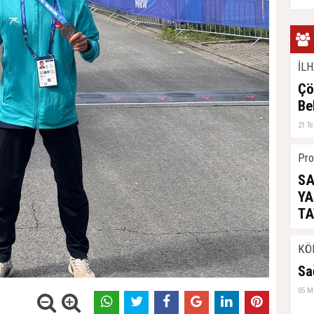
İLH
Çö
Be
21 T
Pro
SA
YA
TA
04 H
KÖ
Sa
05 M