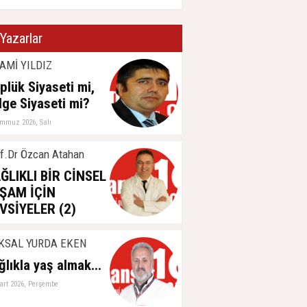
Yazarlar
AMİ YILDIZ
plük Siyaseti mi,
lge Siyaseti mi?
emmuz 2026, Salı
f.Dr Özcan Atahan
ĞLIKLI BİR CİNSEL
ŞAM İÇİN
VSİYELER (2)
aziran 2026, Perşembe
KSAL YURDA EKEN
ğlıkla yaş almak...
art 2026, Perşembe