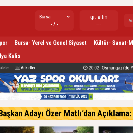
gr. altın
- / -
---
por
Bursa- Yerel ve Genel Siyaset
Kültür- Sanat-
ya Kulis
20:02
Osmangazi’de Yaşar Ke
leler
Anketler
an Adayı Özer Matlı’dan Açıklama: 60 Bin Üyemizin Gücünü, 