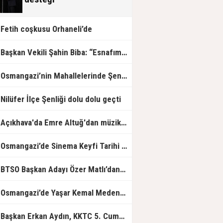
Fetih coşkusu Orhaneli’de
Başkan Vekili Şahin Biba: “Esnafımızın her zaman yanında olacağız”
Osmangazi’nin Mahallelerinde Şenlik Var
Nilüfer İlçe Şenliği dolu dolu geçti
Açıkhava'da Emre Altuğ'dan müzik dolu gece
Osmangazi’de Sinema Keyfi Tarihi Surların Gölgesinde Yaşandı
TSO Başkan Adayı Özer Matlı’dan Açıklama: 60 Bin Üyemizin Gücünü, Üyemizle Birlikte Büyüteceğiz.
Osmangazi’de Yaşar Kemal Medeniyetler Kütüphanesi Hizmete Açıldı
Başkan Erkan Aydın, KKTC 5. Cumhurbaşkanı Ersin Tatar'ı Ağırladı