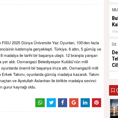
MU
Bu
Ka
18 A
n FISU 2025 Dünya Üniversite Yaz Oyunları, 100’den fazla
Uz.
ncisinin katılımıyla gerçekleşti. Türkiye, 6 altın, 5 gümüş ve
De
adalya ile tarihi bir başarıya ulaştı. 12 branşta yarışan
Te
a yer aldı. Osmangazi Belediyespor Kulübü’nün milli
Ci
 oyunlarda önemli bir başarıya imza attı. Osmangazili milli
03 A
aton Erkek Takımı, oyunlarda gümüş madalya kazandı. Takım
tan ve Ayetullah Aslanhan ile birlikte madalya sevinci
n gurur kaynağı oldu.
Ç