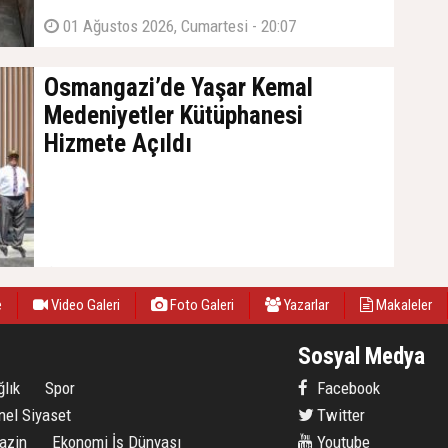
01 Ağustos 2026, Cumartesi - 20:07
Osmangazi’de Yaşar Kemal
Medeniyetler Kütüphanesi
Hizmete Açıldı
31 Temmuz 2026, Cuma - 20:02
e
Video Galeri
Foto Galeri
Yazarlar
Makaleler
Sosyal Medya
lık
Spor
Facebook
nel Siyaset
Twitter
azin
Ekonomi İş Dünyası
Youtube