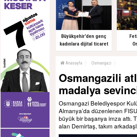
Büyükşehir'den genç
Fet
kadınlara dijital ticaret
Or
desteği
Anasayfa
Osmangazi
Osmangazili atle
madalya sevinc
Osmangazi Belediyespor Kulü
Almanya’da düzenlenen FISU 
büyük bir başarıya imza attı. 
alan Demirtaş, takım arkadaşla