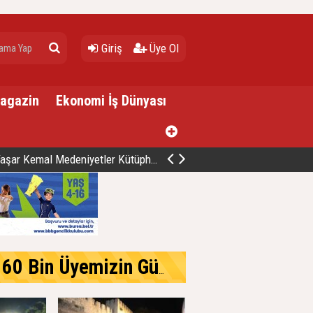
Giriş
Üye Ol
Magazin
Ekonomi İş Dünyası
mal Medeniyetler Kütüphanesi Hizmete Açıldı
Üyemizle Birlikte Büyüteceğiz.