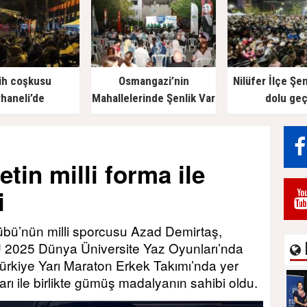
ih coşkusu
Osmangazi’nin
Nilüfer İlçe Şen
haneli’de
Mahallelerinde Şenlik Var
dolu geç
tin milli forma ile
i
bü’nün milli sporcusu Azad Demirtaş,
2025 Dünya Üniversite Yaz Oyunları’nda
Türkiye Yarı Maraton Erkek Takımı’nda yer
rı ile birlikte gümüş madalyanın sahibi oldu.