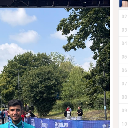
02
03
04
05
06
07
08
B
09
10