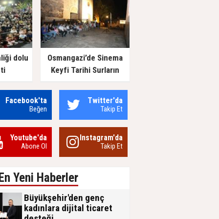
liği dolu
Osmangazi’de Sinema
ti
Keyfi Tarihi Surların
Gölgesinde Yaşandı
Facebook'ta
Twitter'da
Beğen
Takip Et
Youtube'da
Instagram'da
Abone Ol
Takip Et
En Yeni Haberler
Büyükşehir'den genç
kadınlara dijital ticaret
desteği