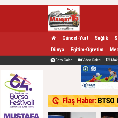
Güncel-Yurt
Sağlık
S
Dünya
Eğitim-Öğretim
Med
Foto Galeri
Video Galeri
Maka
Flaş Haber:
BTSO Başk