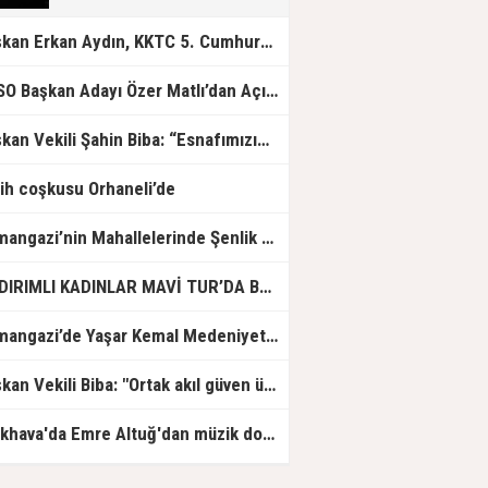
Başkan Erkan Aydın, KKTC 5. Cumhurbaşkanı Ersin Tatar'ı Ağırladı
BTSO Başkan Adayı Özer Matlı’dan Açıklama: 60 Bin Üyemizin Gücünü, Üyemizle Birlikte Büyüteceğiz.
Başkan Vekili Şahin Biba: “Esnafımızın her zaman yanında olacağız”
ih coşkusu Orhaneli’de
Osmangazi’nin Mahallelerinde Şenlik Var
YILDIRIMLI KADINLAR MAVİ TUR’DA BULUŞUYOR
Osmangazi’de Yaşar Kemal Medeniyetler Kütüphanesi Hizmete Açıldı
Başkan Vekili Biba: "Ortak akıl güven üretir"
Açıkhava'da Emre Altuğ'dan müzik dolu gece