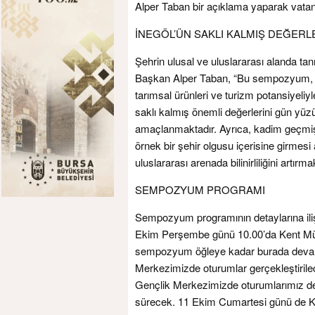
Alper Taban bir açıklama yaparak vatand
İNEGÖL’ÜN SAKLI KALMIŞ DEĞERL
Şehrin ulusal ve uluslararası alanda t
Başkan Alper Taban, “Bu sempozyum, Tür
tarımsal ürünleri ve turizm potansiyeli
saklı kalmış önemli değerlerini gün yü
amaçlanmaktadır. Ayrıca, kadim geçmişi
örnek bir şehir olgusu içerisine girmesi
uluslararası arenada bilinirliliğini artır
SEMPOZYUM PROGRAMI
Sempozyum programının detaylarına iliş
Ekim Perşembe günü 10.00’da Kent Müz
sempozyum öğleye kadar burada devam
Merkezimizde oturumlar gerçekleştiril
Gençlik Merkezimizde oturumlarımız d
sürecek. 11 Ekim Cumartesi günü de Kü