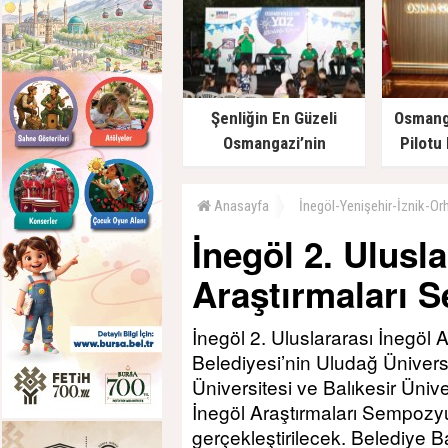
Şenliğin En Güzeli
Osmanga
Osmangazi’nin
Pilotu
Mahallelerinde Yaşanıyor
Aydı
Anasayfa
İnegöl-Yenişehir-İznik-Or
İnegöl 2. Ulusla
Araştırmaları 
İnegöl 2. Uluslararası İnegöl
Belediyesi’nin Uludağ Ünivers
Üniversitesi ve Balıkesir Üniver
İnegöl Araştırmaları Sempozy
gerçekleştirilecek. Belediye 