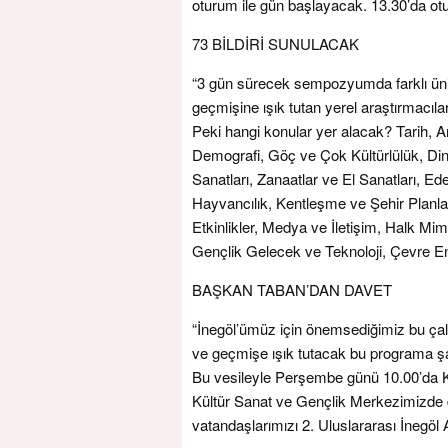
oturum ile gün başlayacak. 13.30’da 
73 BİLDİRİ SUNULACAK
“3 gün sürecek sempozyumda farklı üni
geçmişine ışık tutan yerel araştırmacıla
Peki hangi konular yer alacak? Tarih, Ar
Demografi, Göç ve Çok Kültürlülük, Din 
Sanatları, Zanaatlar ve El Sanatları, 
Hayvancılık, Kentleşme ve Şehir Plan
Etkinlikler, Medya ve İletişim, Halk Mima
Gençlik Gelecek ve Teknoloji, Çevre Ener
BAŞKAN TABAN’DAN DAVET
“İnegöl’ümüz için önemsediğimiz bu ça
ve geçmişe ışık tutacak bu programa şah
Bu vesileyle Perşembe günü 10.00’da 
Kültür Sanat ve Gençlik Merkezimizde
vatandaşlarımızı 2. Uluslararası İnegö