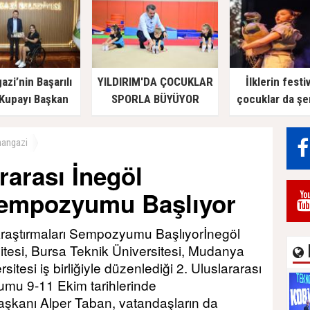
zi’nin Başarılı
YILDIRIM'DA ÇOCUKLAR
İlklerin festi
 Kupayı Başkan
SPORLA BÜYÜYOR
çocuklar da şe
n’la Paylaştı
hangazi
rarası İnegöl
Sempozyumu Başlıyor
 Araştırmaları Sempozyumu Başlıyorİnegöl
itesi, Bursa Teknik Üniversitesi, Mudanya
sitesi iş birliğiyle düzenlediği 2. Uluslararası
umu 9-11 Ekim tarihlerinde
Başkanı Alper Taban, vatandaşların da