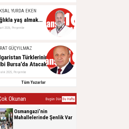
aziran 2026, Perşembe
KSAL YURDA EKEN
ğlıkla yaş almak...
art 2026, Perşembe
RAT GÜÇYILMAZ
lgaristan Türklerinin
lbi Bursa’da Atacak!
ralık 2025, Perşembe
Tüm Yazarlar
ok Okunan
Bugün
Dün
Bu Hafta
Osmangazi’nin
Mahallelerinde Şenlik Var