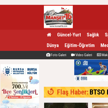
Güncel-Yurt
Sağlık
S
Dünya
Eğitim-Öğretim
Med
Foto Galeri
Video Galeri
Maka
Flaş Haber:
BTSO Başk