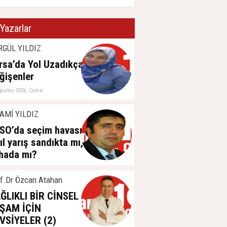
Yazarlar
RGÜL YILDIZ
rsa’da Yol Uzadıkça
ğişenler
ğustos 2026, Cuma
AMİ YILDIZ
SO’da seçim havası:
ıl yarış sandıkta mı,
hada mı?
ğustos 2026, Cuma
f.Dr Özcan Atahan
ĞLIKLI BİR CİNSEL
ŞAM İÇİN
VSİYELER (2)