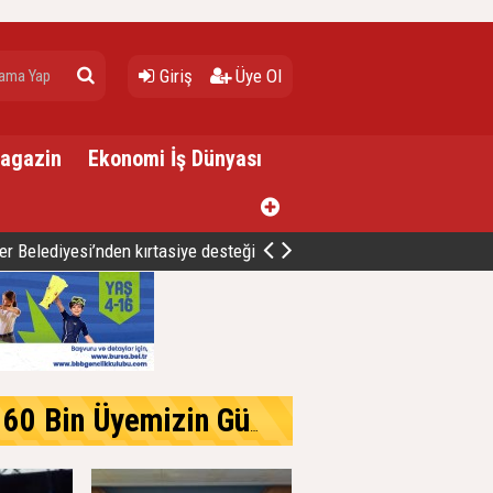
Giriş
Üye Ol
Magazin
Ekonomi İş Dünyası
er Belediyesi’nden kırtasiye desteği
Üyemizle Birlikte Büyüteceğiz.