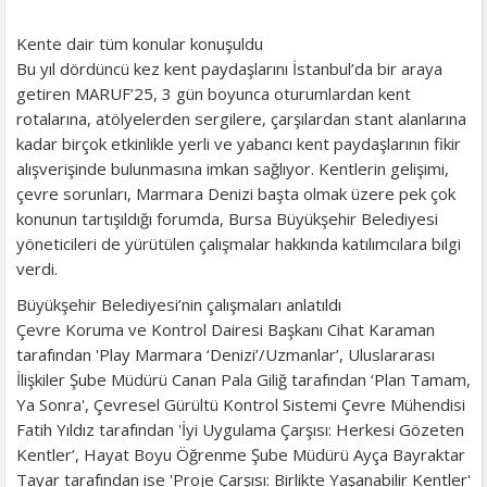
Kente dair tüm konular konuşuldu
Bu yıl dördüncü kez kent paydaşlarını İstanbul’da bir araya
getiren MARUF’25, 3 gün boyunca oturumlardan kent
rotalarına, atölyelerden sergilere, çarşılardan stant alanlarına
kadar birçok etkinlikle yerli ve yabancı kent paydaşlarının fikir
alışverişinde bulunmasına imkan sağlıyor. Kentlerin gelişimi,
çevre sorunları, Marmara Denizi başta olmak üzere pek çok
konunun tartışıldığı forumda, Bursa Büyükşehir Belediyesi
yöneticileri de yürütülen çalışmalar hakkında katılımcılara bilgi
verdi.
Büyükşehir Belediyesi’nin çalışmaları anlatıldı
Çevre Koruma ve Kontrol Dairesi Başkanı Cihat Karaman
tarafından 'Play Marmara ‘Denizi’/Uzmanlar’, Uluslararası
İlişkiler Şube Müdürü Canan Pala Giliğ tarafından ‘Plan Tamam,
Ya Sonra', Çevresel Gürültü Kontrol Sistemi Çevre Mühendisi
Fatih Yıldız tarafından 'İyi Uygulama Çarşısı: Herkesi Gözeten
Kentler’, Hayat Boyu Öğrenme Şube Müdürü Ayça Bayraktar
Tayar tarafından ise 'Proje Çarşısı: Birlikte Yaşanabilir Kentler'