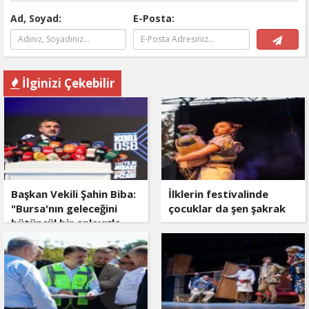
Ad, Soyad:
E-Posta:
İlginizi Çekebilir
Başkan Vekili Şahin Biba:
İlklerin festivalinde
"Bursa'nın geleceğini
çocuklar da şen şakrak
bütüncül bir anlayışla
planlıyoruz"