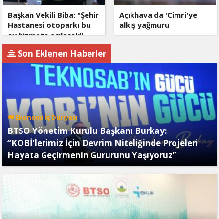
Başkan Vekili Biba: "Şehir
Açıkhava'da 'Cimri'ye
Hastanesi otoparkı bu
alkış yağmuru
ay hizmete açılacak"
Son Eklenen Haberler
Ekonomi İş Dünyası
BTSO Yönetim Kurulu Başkanı Burkay:
“KOBİ’lerimiz İçin Devrim Niteliğinde Projeleri
Hayata Geçirmenin Gururunu Yaşıyoruz”