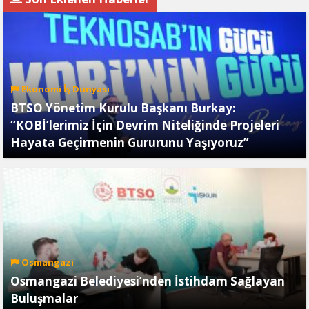
Ekonomi İş Dünyası
BTSO Yönetim Kurulu Başkanı Burkay:
“KOBİ’lerimiz İçin Devrim Niteliğinde Projeleri
Hayata Geçirmenin Gururunu Yaşıyoruz”
Osmangazi
Osmangazi Belediyesi’nden İstihdam Sağlayan
Buluşmalar