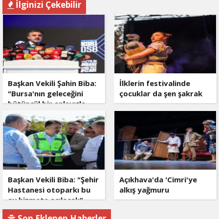
İlginizi Çekebilir
Başkan Vekili Şahin Biba:
İlklerin festivalinde
"Bursa'nın geleceğini
çocuklar da şen şakrak
bütüncül bir anlayışla
planlıyoruz"
Başkan Vekili Biba: "Şehir
Açıkhava'da 'Cimri'ye
Hastanesi otoparkı bu
alkış yağmuru
ay hizmete açılacak"
Son Eklenen Haberler