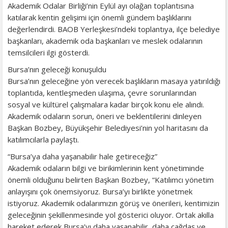
Akademik Odalar Birliği’nin Eylül ayı olağan toplantısına
katılarak kentin gelişimi için önemli gündem başlıklarını
değerlendirdi. BAOB Yerleşkesi’ndeki toplantıya, ilçe belediye
başkanları, akademik oda başkanları ve meslek odalarının
temsilcileri ilgi gösterdi.
Bursa’nın geleceği konuşuldu
Bursa’nın geleceğine yön verecek başlıkların masaya yatırıldığı
toplantıda, kentleşmeden ulaşıma, çevre sorunlarından
sosyal ve kültürel çalışmalara kadar birçok konu ele alındı.
Akademik odaların sorun, öneri ve beklentilerini dinleyen
Başkan Bozbey, Büyükşehir Belediyesi’nin yol haritasını da
katılımcılarla paylaştı.
“Bursa’ya daha yaşanabilir hale getireceğiz”
Akademik odaların bilgi ve birikimlerinin kent yönetiminde
önemli olduğunu belirten Başkan Bozbey, “Katılımcı yönetim
anlayışını çok önemsiyoruz. Bursa’yı birlikte yönetmek
istiyoruz. Akademik odalarımızın görüş ve önerileri, kentimizin
geleceğinin şekillenmesinde yol gösterici oluyor. Ortak akılla
hareket ederek Bursa’yı daha yaşanabilir, daha çağdaş ve