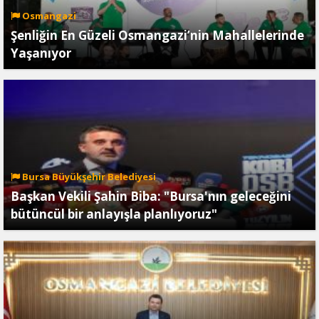
Osmangazi
Şenliğin En Güzeli Osmangazi’nin Mahallelerinde
Yaşanıyor
Bursa Büyükşehir Belediyesi
Başkan Vekili Şahin Biba: "Bursa'nın geleceğini
bütüncül bir anlayışla planlıyoruz"