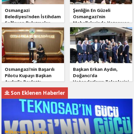
Osmangazi
Şenliğin En Güzeli
Belediyesi’nden İstihdam
Osmangazi’nin
Sağlayan Buluşmalar
Mahallelerinde Yaşanıyor
Osmangazi’nin Başarılı
Başkan Erkan Aydın,
Pilotu Kupayı Başkan
Doğancı’da
Aydın’la Paylaştı
Vatandaşların Taleplerini
Yerinde Dinledi
Son Eklenen Haberler
Ekonomi İş Dünyası